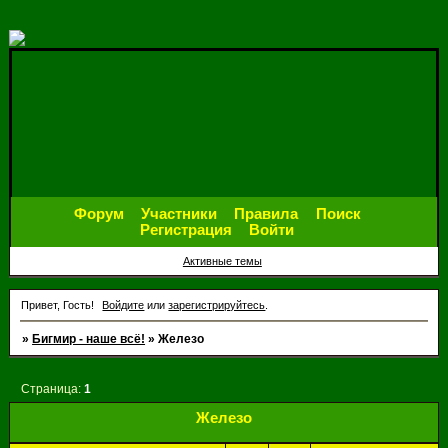
Форум
Участники
Правила
Поиск
Регистрация
Войти
Активные темы
Привет, Гость!
Войдите
или
зарегистрируйтесь
.
»
Бигмир - наше всё!
»
Железо
Страница:
1
Железо