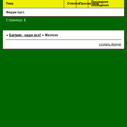
Последнее
Тема
Ответов
Просмотров
сообщение
Форум пуст.
Страница:
1
»
Бигмир - наше всё!
»
Железо
создать форум