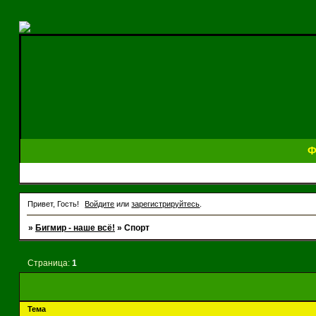
Ф
Привет, Гость!
Войдите
или
зарегистрируйтесь
.
»
Бигмир - наше всё!
»
Спорт
Страница:
1
Тема