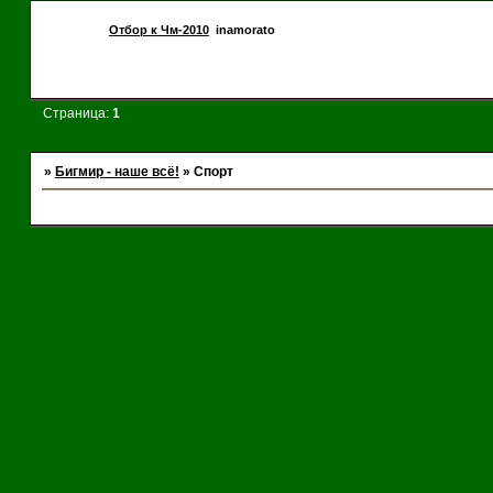
Отбор к Чм-2010
inamorato
Страница:
1
»
Бигмир - наше всё!
»
Спорт