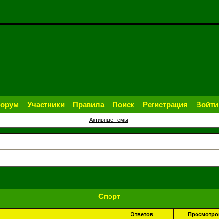
орум
Участники
Правила
Поиск
Регистрация
Войти
Активные темы
Спорт
Ответов
Просмотро